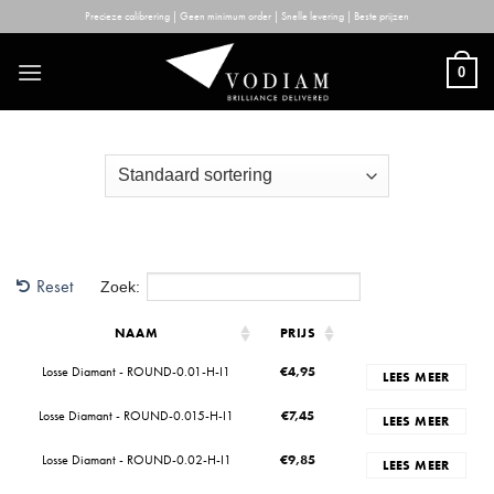
Skip
Precieze calibrering | Geen minimum order | Snelle levering | Beste prijzen
to
content
0
Reset
Zoek:
NAAM
PRIJS
Losse Diamant - ROUND-0.01-H-I1
€
4,95
LEES MEER
Losse Diamant - ROUND-0.015-H-I1
€
7,45
LEES MEER
Losse Diamant - ROUND-0.02-H-I1
€
9,85
LEES MEER