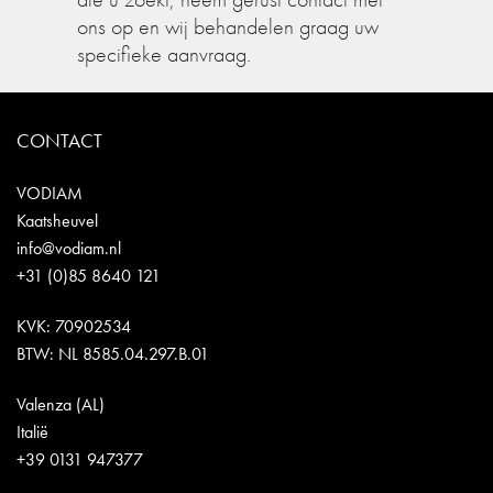
ons op en wij behandelen graag uw
specifieke aanvraag.
CONTACT
VODIAM
Kaatsheuvel
info@vodiam.nl
+31 (0)85 8640 121
KVK: 70902534
BTW: NL 8585.04.297.B.01
Valenza (AL)
Italië
+39 0131 947377