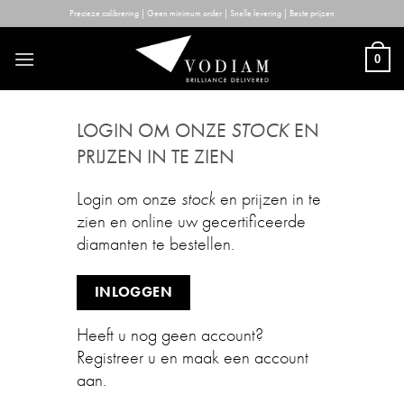
Skip
Precieze calibrering | Geen minimum order | Snelle levering | Beste prijzen
to
content
0
LOGIN OM ONZE
STOCK
EN
PRIJZEN IN TE ZIEN
Login om onze
stock
en prijzen in te
zien en online uw gecertificeerde
diamanten te bestellen.
INLOGGEN
Heeft u nog geen account?
Registreer u en maak een account
aan.