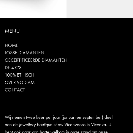
MENU
HOME
LOSSE DIAMANTEN
GECERTIFICEERDE DIAMANTEN
DE 4 C'S
100% ETHISCH
OVER VODIAM
CONTACT
Wij nemen twee keer per jaar (januari en september) deel
aan de
jewellery boutique show
Vicenzaoro in Vicenza. U
bent ook daar van harte welkom in onze stand om onze