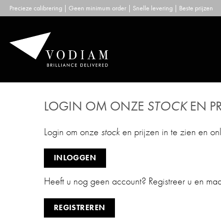
Skip
Precieze calibrering | Geen minimum order | Snelle levering | Beste prijzen
to
content
LOGIN OM ONZE
STOCK
EN PR
Login om onze
stock
en prijzen in te zien en on
INLOGGEN
Heeft u nog geen account? Registreer u en ma
REGISTREREN