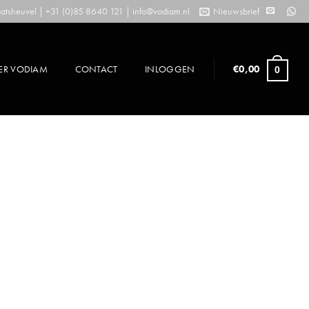
tsheuvel | +31 (0)85 8640 121 |
info@vodiam.nl
Nieuwsbrief
ER VODIAM
CONTACT
INLOGGEN
€
0,00
0