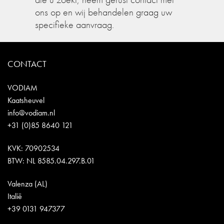
ons op en wij behandelen graag uw
specifieke aanvraag.
CONTACT
VODIAM
Kaatsheuvel
info@vodiam.nl
+31 (0)85 8640 121
KVK: 70902534
BTW: NL 8585.04.297.B.01
Valenza (AL)
Italië
+39 0131 947377