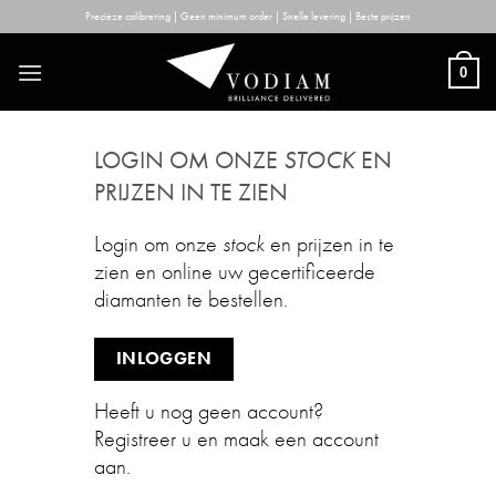
Skip
Precieze calibrering | Geen minimum order | Snelle levering | Beste prijzen
to
content
0
LOGIN OM ONZE
STOCK
EN
PRIJZEN IN TE ZIEN
Login om onze
stock
en prijzen in te
zien en online uw gecertificeerde
diamanten te bestellen.
INLOGGEN
Heeft u nog geen account?
Registreer u en maak een account
aan.