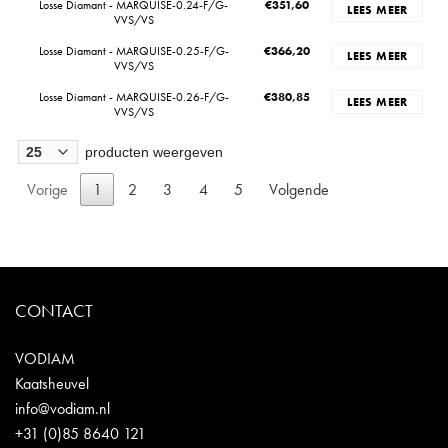
Losse Diamant - MARQUISE-0.24-F/G-
€
351,60
LEES MEER
VVS/VS
Losse Diamant - MARQUISE-0.25-F/G-
€
366,20
LEES MEER
VVS/VS
Losse Diamant - MARQUISE-0.26-F/G-
€
380,85
LEES MEER
VVS/VS
producten weergeven
Vorige
1
2
3
4
5
Volgende
CONTACT
VODIAM
Kaatsheuvel
info@vodiam.nl
+31 (0)85 8640 121