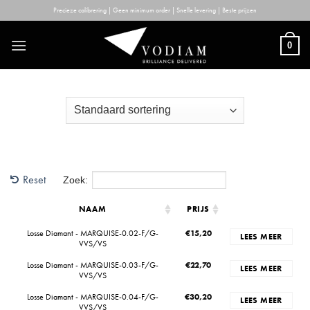
Skip
Precieze calibrering | Geen minimum order | Snelle levering | Beste prijzen
to
content
0
Reset
Zoek:
NAAM
PRIJS
Losse Diamant - MARQUISE-0.02-F/G-
€
15,20
LEES MEER
VVS/VS
Losse Diamant - MARQUISE-0.03-F/G-
€
22,70
LEES MEER
VVS/VS
Losse Diamant - MARQUISE-0.04-F/G-
€
30,20
LEES MEER
VVS/VS