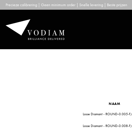
Skip
Precieze calibrering | Geen minimum order | Snelle levering | Beste prijzen
to
content
NAAM
Losse Diamant - ROUND-0.005-F
Losse Diamant - ROUND-0.008-F