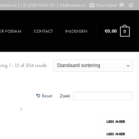
tsheuvel | +31 (0)85 8640 121 |
info@vodiam.nl
Nieuwsbrief
ER VODIAM
CONTACT
INLOGGEN
€
0,00
0
ing 1–12 of 204 results
Reset
Zoek:
LEES MEER
LEES MEER