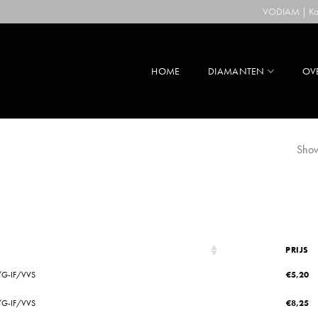
VODIAM | Kaa
HOME
DIAMANTEN
OV
Show
PRIJS
/G-IF/VVS
€
5,20
/G-IF/VVS
€
8,25