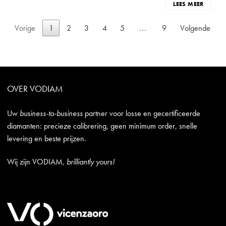
LEES MEER
Vorige
1
2
3
4
5
9
Volgende
…
OVER VODIAM
Uw
business-to-business
partner voor losse en gecertificeerde
diamanten: precieze calibrering, geen minimum order, snelle
levering en beste prijzen.
Wij zijn VODIAM,
brilliantly yours!