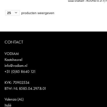
Losse Diamant - ROUND-0.21-F
producten weergeven
CONTACT
VODIAM
Kaatsheuvel
info@vodiam.nl
+31 (0)85 8640 121
KVK: 70902534
BTW: NL 8585.04.297.B.01
Valenza (AL)
Italië