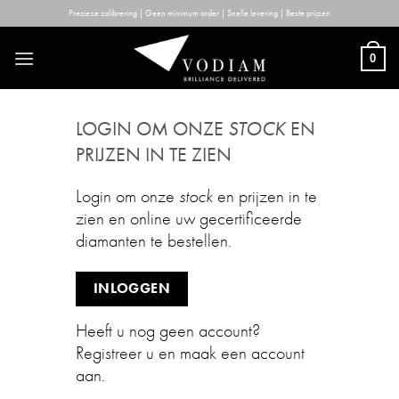
Skip
Precieze calibrering | Geen minimum order | Snelle levering | Beste prijzen
to
content
0
LOGIN OM ONZE
STOCK
EN
PRIJZEN IN TE ZIEN
Login om onze
stock
en prijzen in te
zien en online uw gecertificeerde
diamanten te bestellen.
INLOGGEN
Heeft u nog geen account?
Registreer u en maak een account
aan.