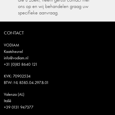
ons op en wij behandelen graag uw
specifieke aanvraag.
CONTACT
VODIAM
Kaatsheuvel
info@vodiam.nl
+31 (0)85 8640 121
KVK: 70902534
BTW: NL 8585.04.297.B.01
Valenza (AL)
Italië
+39 0131 947377