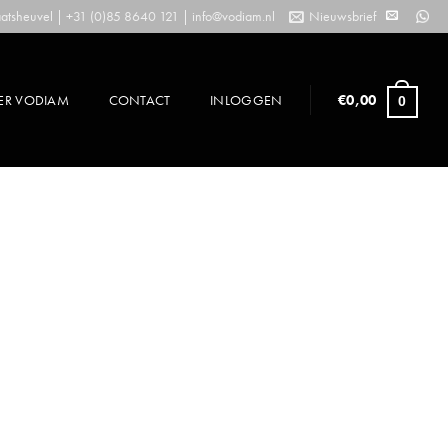
tsheuvel | +31 (0)85 8640 121 |
info@vodiam.nl
Nieuwsbrief
ER VODIAM
CONTACT
INLOGGEN
€
0,00
0