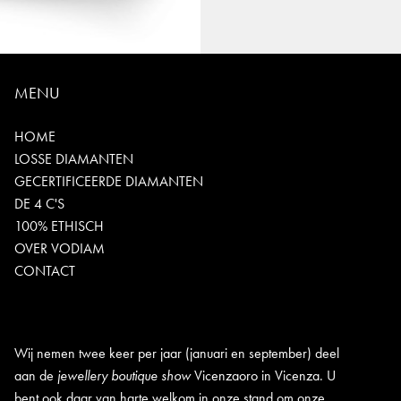
MENU
HOME
LOSSE DIAMANTEN
GECERTIFICEERDE DIAMANTEN
DE 4 C'S
100% ETHISCH
OVER VODIAM
CONTACT
Wij nemen twee keer per jaar (januari en september) deel
aan de
jewellery boutique show
Vicenzaoro in Vicenza. U
bent ook daar van harte welkom in onze stand om onze