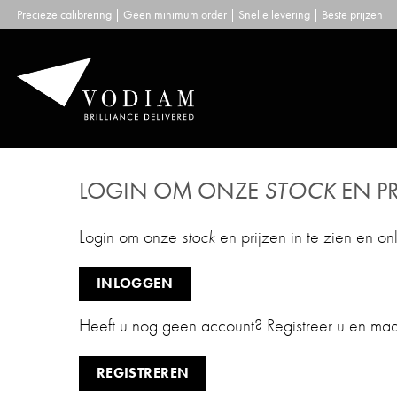
Skip
Precieze calibrering | Geen minimum order | Snelle levering | Beste prijzen
to
content
LOGIN OM ONZE
STOCK
EN PR
Login om onze
stock
en prijzen in te zien en on
INLOGGEN
Heeft u nog geen account? Registreer u en ma
REGISTREREN