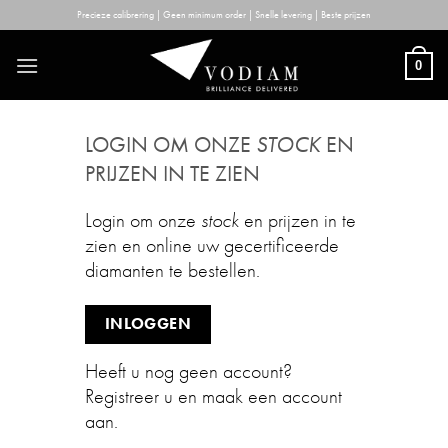
Skip
Precieze calibrering | Geen minimum order | Snelle levering | Beste prijzen
to
content
0
LOGIN OM ONZE
STOCK
EN
PRIJZEN IN TE ZIEN
Login om onze
stock
en prijzen in te
zien en online uw gecertificeerde
diamanten te bestellen.
INLOGGEN
Heeft u nog geen account?
Registreer u en maak een account
aan.