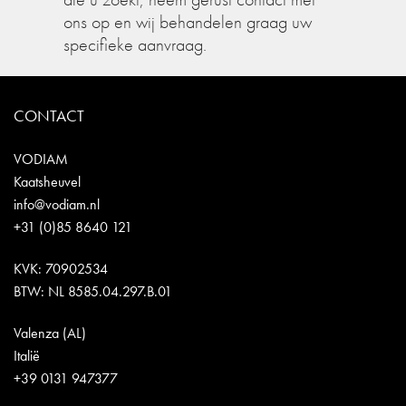
ons op en wij behandelen graag uw
specifieke aanvraag.
CONTACT
VODIAM
Kaatsheuvel
info@vodiam.nl
+31 (0)85 8640 121
KVK: 70902534
BTW: NL 8585.04.297.B.01
Valenza (AL)
Italië
+39 0131 947377