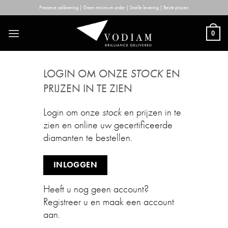
Skip
Precieze calibrering | Geen minimum order | Snelle levering | Beste prijzen
to
content
0
LOGIN OM ONZE
STOCK
EN
PRIJZEN IN TE ZIEN
Login om onze
stock
en prijzen in te
zien en online uw gecertificeerde
diamanten te bestellen.
INLOGGEN
Heeft u nog geen account?
Registreer u en maak een account
aan.