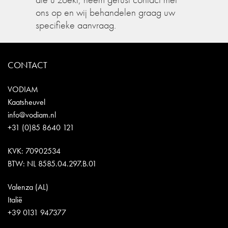
ons op en wij behandelen graag uw
specifieke aanvraag.
CONTACT
VODIAM
Kaatsheuvel
info@vodiam.nl
+31 (0)85 8640 121
KVK: 70902534
BTW: NL 8585.04.297.B.01
Valenza (AL)
Italië
+39 0131 947377