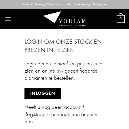
Skip
Precieze calibrering | Geen minimum order | Snelle levering | Beste prijzen
to
content
0
LOGIN OM ONZE
STOCK
EN
PRIJZEN IN TE ZIEN
Login om onze
stock
en prijzen in te
zien en online uw gecertificeerde
diamanten te bestellen.
INLOGGEN
Heeft u nog geen account?
Registreer u en maak een account
aan.