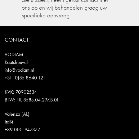
ons op en wij behandelen graag uw
specifieke aanvraag.
CONTACT
VODIAM
Kaatsheuvel
info@vodiam.nl
+31 (0)85 8640 121
KVK: 70902534
BTW: NL 8585.04.297.B.01
Valenza (AL)
Italië
+39 0131 947377