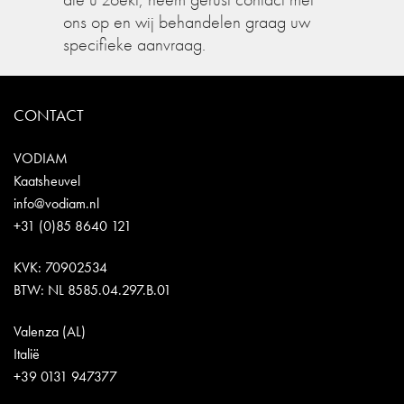
ons op en wij behandelen graag uw
specifieke aanvraag.
CONTACT
VODIAM
Kaatsheuvel
info@vodiam.nl
+31 (0)85 8640 121
KVK: 70902534
BTW: NL 8585.04.297.B.01
Valenza (AL)
Italië
+39 0131 947377