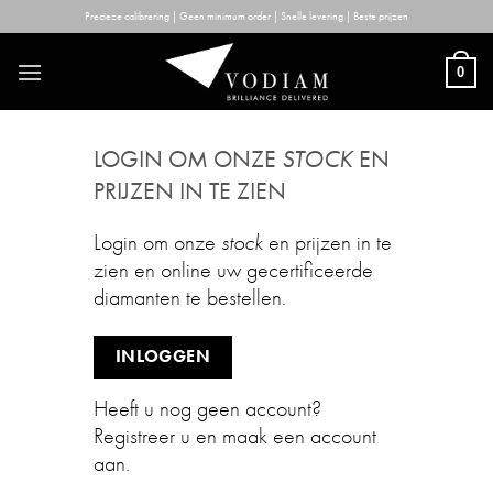
Skip
Precieze calibrering | Geen minimum order | Snelle levering | Beste prijzen
to
content
0
LOGIN OM ONZE
STOCK
EN
PRIJZEN IN TE ZIEN
Login om onze
stock
en prijzen in te
zien en online uw gecertificeerde
diamanten te bestellen.
INLOGGEN
Heeft u nog geen account?
Registreer u en maak een account
aan.