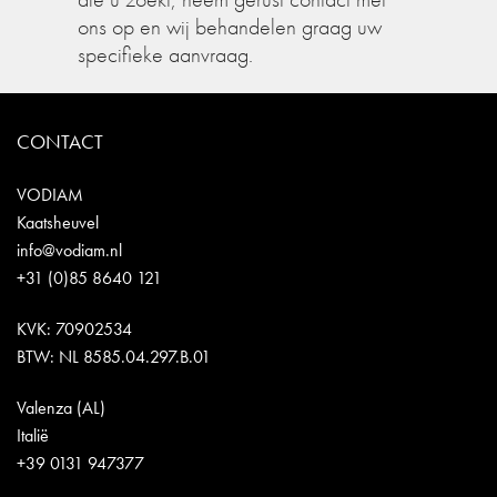
ons op en wij behandelen graag uw
specifieke aanvraag.
CONTACT
VODIAM
Kaatsheuvel
info@vodiam.nl
+31 (0)85 8640 121
KVK: 70902534
BTW: NL 8585.04.297.B.01
Valenza (AL)
Italië
+39 0131 947377