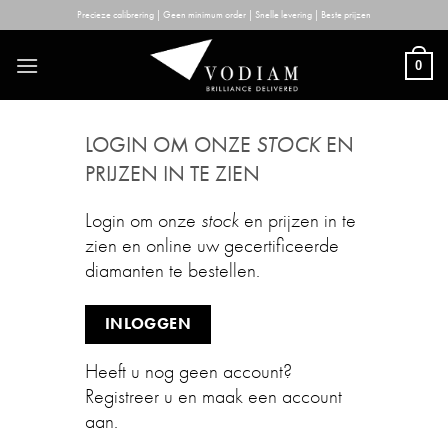
Skip
Precieze calibrering | Geen minimum order | Snelle levering | Beste prijzen
to
content
0
LOGIN OM ONZE
STOCK
EN
PRIJZEN IN TE ZIEN
Login om onze
stock
en prijzen in te
zien en online uw gecertificeerde
diamanten te bestellen.
INLOGGEN
Heeft u nog geen account?
Registreer u en maak een account
aan.