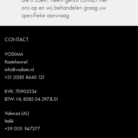
ons op en wij behandelen graag uw
specifieke aanvraag.
CONTACT
VODIAM
Kaatsheuvel
info@vodiam.nl
+31 (0)85 8640 121
KVK: 70902534
BTW: NL 8585.04.297.B.01
Valenza (AL)
Italië
+39 0131 947377