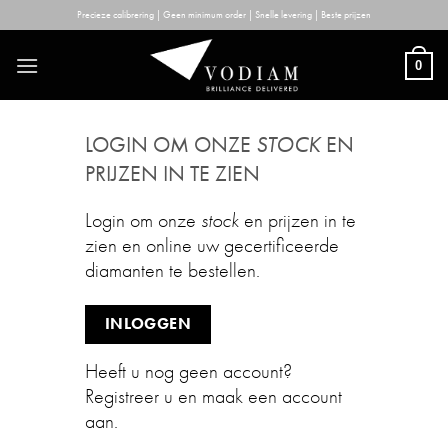
Skip
Precieze calibrering | Geen minimum order | Snelle levering | Beste prijzen
to
content
0
LOGIN OM ONZE
STOCK
EN
PRIJZEN IN TE ZIEN
Login om onze
stock
en prijzen in te
zien en online uw gecertificeerde
diamanten te bestellen.
INLOGGEN
Heeft u nog geen account?
Registreer u en maak een account
aan.