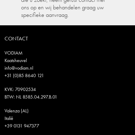
ons op en wij behandelen graag uw
specifieke aanvraag.
CONTACT
VODIAM
Kaatsheuvel
info@vodiam.nl
+31 (0)85 8640 121
KVK: 70902534
BTW: NL 8585.04.297.B.01
Valenza (AL)
Italië
+39 0131 947377