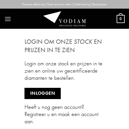
Skip
Precieze calibrering | Geen minimum order | Snelle levering | Beste prijzen
to
content
0
LOGIN OM ONZE
STOCK
EN
PRIJZEN IN TE ZIEN
Login om onze
stock
en prijzen in te
zien en online uw gecertificeerde
diamanten te bestellen.
INLOGGEN
Heeft u nog geen account?
Registreer u en maak een account
aan.