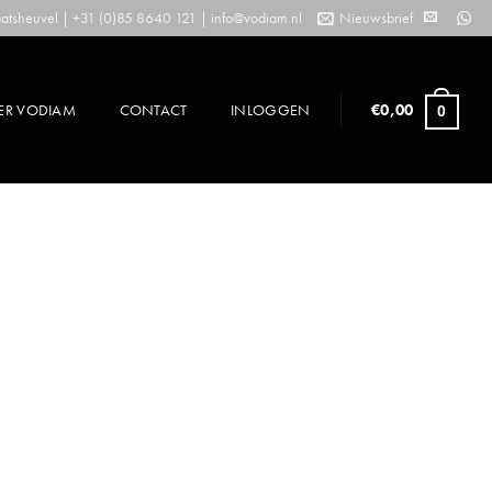
tsheuvel | +31 (0)85 8640 121 |
info@vodiam.nl
Nieuwsbrief
ER VODIAM
CONTACT
INLOGGEN
€
0,00
0