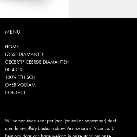
MENU
HOME
LOSSE DIAMANTEN
GECERTIFICEERDE DIAMANTEN
DE 4 C'S
100% ETHISCH
OVER VODIAM
CONTACT
Wij nemen twee keer per jaar (januari en september) deel
aan de
jewellery boutique show
Vicenzaoro in Vicenza. U
bent ook daar van harte welkom in onze stand om onze