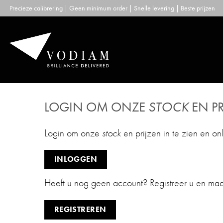
Skip
Precieze calibrering | Geen minimum order | Snelle levering | Beste prijzen
to
content
LOGIN OM ONZE
STOCK
EN PR
Login om onze
stock
en prijzen in te zien en on
INLOGGEN
Heeft u nog geen account? Registreer u en ma
REGISTREREN