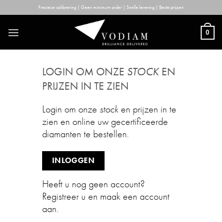
Skip
Precieze calibrering | Geen minimum order | Snelle levering | Beste prijzen
to
content
0
LOGIN OM ONZE
STOCK
EN
PRIJZEN IN TE ZIEN
Login om onze
stock
en prijzen in te
zien en online uw gecertificeerde
diamanten te bestellen.
INLOGGEN
Heeft u nog geen account?
Registreer u en maak een account
aan.