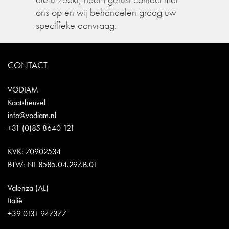
ons op en wij behandelen graag uw
specifieke aanvraag.
CONTACT
VODIAM
Kaatsheuvel
info@vodiam.nl
+31 (0)85 8640 121
KVK: 70902534
BTW: NL 8585.04.297.B.01
Valenza (AL)
Italië
+39 0131 947377