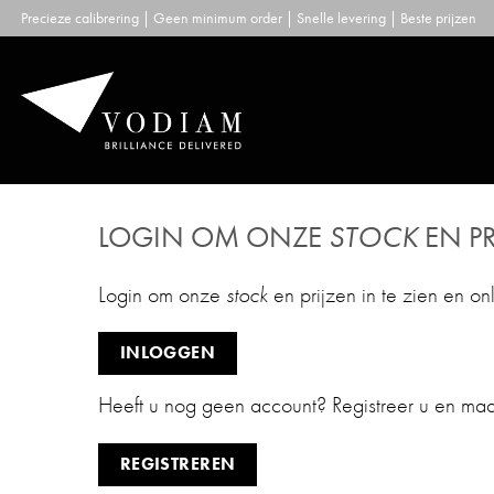
Skip
Precieze calibrering | Geen minimum order | Snelle levering | Beste prijzen
to
content
LOGIN OM ONZE
STOCK
EN PR
Login om onze
stock
en prijzen in te zien en on
INLOGGEN
Heeft u nog geen account? Registreer u en ma
REGISTREREN