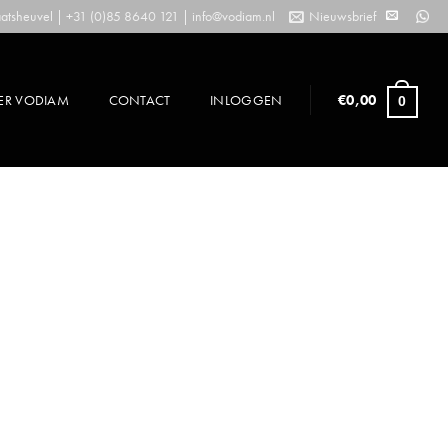
tsheuvel | +31 (0)85 8640 121 |
info@vodiam.nl
Nieuwsbrief
ER VODIAM
CONTACT
INLOGGEN
€
0,00
0