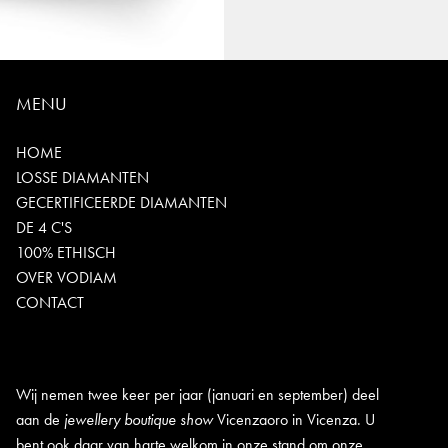
MENU
HOME
LOSSE DIAMANTEN
GECERTIFICEERDE DIAMANTEN
DE 4 C'S
100% ETHISCH
OVER VODIAM
CONTACT
Wij nemen twee keer per jaar (januari en september) deel
aan de
jewellery boutique show
Vicenzaoro in Vicenza. U
bent ook daar van harte welkom in onze stand om onze