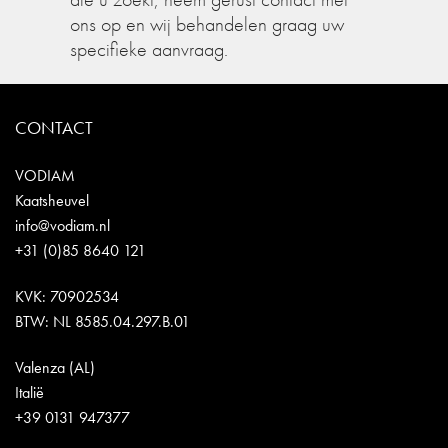
ons op en wij behandelen graag uw
specifieke aanvraag.
CONTACT
VODIAM
Kaatsheuvel
info@vodiam.nl
+31 (0)85 8640 121
KVK: 70902534
BTW: NL 8585.04.297.B.01
Valenza (AL)
Italië
+39 0131 947377