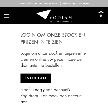
Skip
Precieze calibrering | Geen minimum order | Snelle levering | Beste prijzen
to
content
0
LOGIN OM ONZE
STOCK
EN
PRIJZEN IN TE ZIEN
Login om onze
stock
en prijzen in te
zien en online uw gecertificeerde
diamanten te bestellen.
INLOGGEN
Heeft u nog geen account?
Registreer u en maak een account
aan.