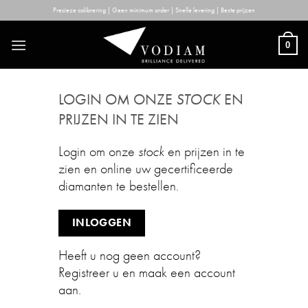
Skip
Precieze calibrering | Geen minimum order | Snelle levering | Beste prijzen
to
content
0
LOGIN OM ONZE
STOCK
EN
PRIJZEN IN TE ZIEN
Login om onze
stock
en prijzen in te
zien en online uw gecertificeerde
diamanten te bestellen.
INLOGGEN
Heeft u nog geen account?
Registreer u en maak een account
aan.