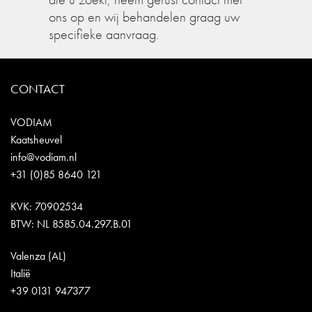
ons op en wij behandelen graag uw
specifieke aanvraag.
CONTACT
VODIAM
Kaatsheuvel
info@vodiam.nl
+31 (0)85 8640 121
KVK: 70902534
BTW: NL 8585.04.297.B.01
Valenza (AL)
Italië
+39 0131 947377