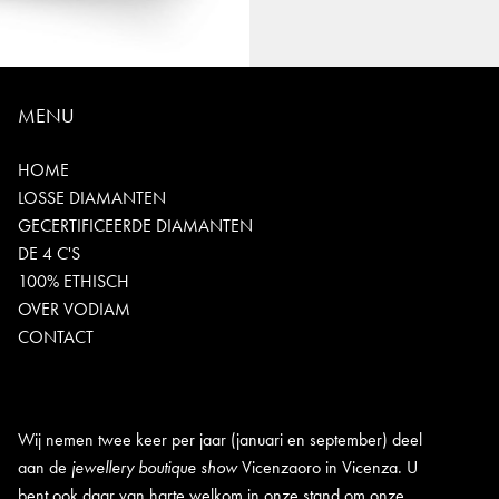
MENU
HOME
LOSSE DIAMANTEN
GECERTIFICEERDE DIAMANTEN
DE 4 C'S
100% ETHISCH
OVER VODIAM
CONTACT
Wij nemen twee keer per jaar (januari en september) deel
aan de
jewellery boutique show
Vicenzaoro in Vicenza. U
bent ook daar van harte welkom in onze stand om onze