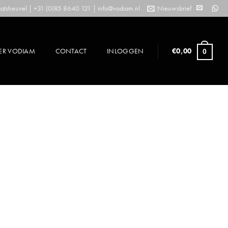
tsheuvel | +31 (0)85 8640 121 |
info@vodiam.nl
Nieuwsbrief
ER VODIAM
CONTACT
INLOGGEN
€
0,00
0