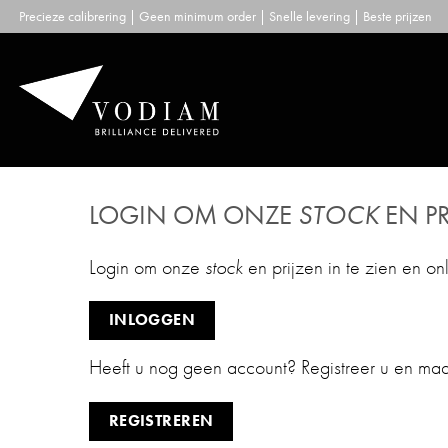
Skip
Precieze calibrering | Geen minimum order | Snelle levering | Beste prijzen
to
content
LOGIN OM ONZE
STOCK
EN PR
Login om onze
stock
en prijzen in te zien en on
INLOGGEN
Heeft u nog geen account? Registreer u en ma
REGISTREREN