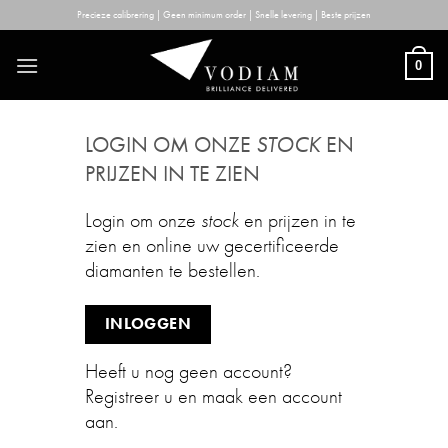
Skip
Precieze calibrering | Geen minimum order | Snelle levering | Beste prijzen
to
content
0
LOGIN OM ONZE
STOCK
EN
PRIJZEN IN TE ZIEN
Login om onze
stock
en prijzen in te
zien en online uw gecertificeerde
diamanten te bestellen.
INLOGGEN
Heeft u nog geen account?
Registreer u en maak een account
aan.