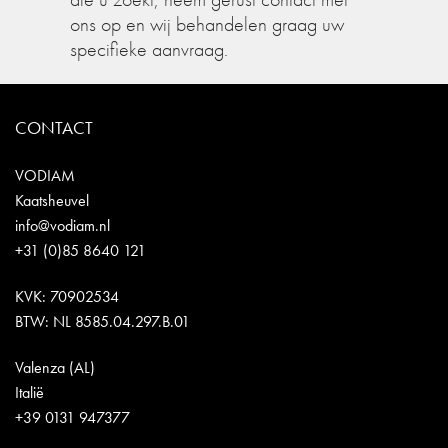
ons op en wij behandelen graag uw
specifieke aanvraag.
CONTACT
VODIAM
Kaatsheuvel
info@vodiam.nl
+31 (0)85 8640 121
KVK: 70902534
BTW: NL 8585.04.297.B.01
Valenza (AL)
Italië
+39 0131 947377