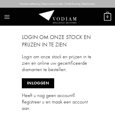
Skip
Precieze calibrering | Geen minimum order | Snelle levering | Beste prijzen
to
content
0
LOGIN OM ONZE
STOCK
EN
PRIJZEN IN TE ZIEN
Login om onze
stock
en prijzen in te
zien en online uw gecertificeerde
diamanten te bestellen.
INLOGGEN
Heeft u nog geen account?
Registreer u en maak een account
aan.