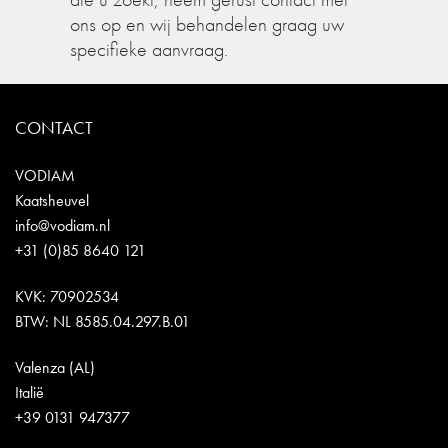
ons op en wij behandelen graag uw
specifieke aanvraag.
CONTACT
VODIAM
Kaatsheuvel
info@vodiam.nl
+31 (0)85 8640 121
KVK: 70902534
BTW: NL 8585.04.297.B.01
Valenza (AL)
Italië
+39 0131 947377