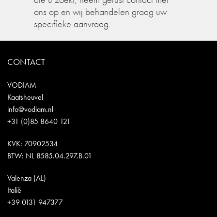
ons op en wij behandelen graag uw
specifieke aanvraag.
CONTACT
VODIAM
Kaatsheuvel
info@vodiam.nl
+31 (0)85 8640 121
KVK: 70902534
BTW: NL 8585.04.297.B.01
Valenza (AL)
Italië
+39 0131 947377