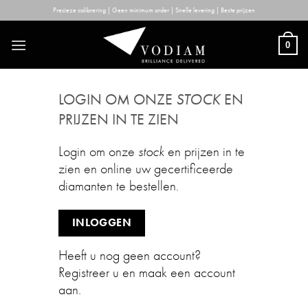
Skip
Precieze calibrering | Geen minimum order | Snelle levering | Beste prijzen
to
content
0
LOGIN OM ONZE
STOCK
EN
PRIJZEN IN TE ZIEN
Login om onze
stock
en prijzen in te
zien en online uw gecertificeerde
diamanten te bestellen.
INLOGGEN
Heeft u nog geen account?
Registreer u en maak een account
aan.