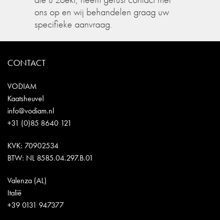
ons op en wij behandelen graag uw
specifieke aanvraag.
CONTACT
VODIAM
Kaatsheuvel
info@vodiam.nl
+31 (0)85 8640 121
KVK: 70902534
BTW: NL 8585.04.297.B.01
Valenza (AL)
Italië
+39 0131 947377