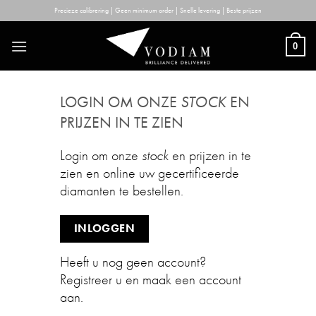
Skip
Precieze calibrering | Geen minimum order | Snelle levering | Beste prijzen
to
content
0
LOGIN OM ONZE
STOCK
EN
PRIJZEN IN TE ZIEN
Login om onze
stock
en prijzen in te
zien en online uw gecertificeerde
diamanten te bestellen.
INLOGGEN
Heeft u nog geen account?
Registreer u en maak een account
aan.