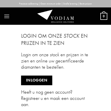
Skip
Precieze calibrering | Geen minimum order | Snelle levering | Beste prijzen
to
content
0
LOGIN OM ONZE
STOCK
EN
PRIJZEN IN TE ZIEN
Login om onze
stock
en prijzen in te
zien en online uw gecertificeerde
diamanten te bestellen.
INLOGGEN
Heeft u nog geen account?
Registreer u en maak een account
aan.