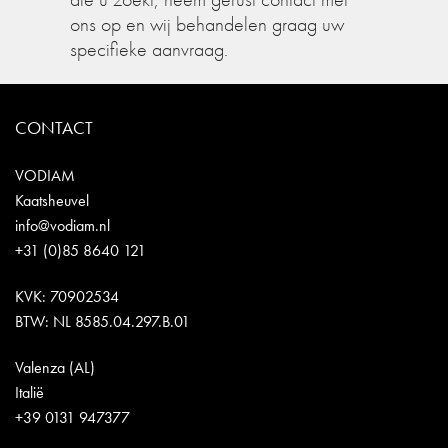
ons op en wij behandelen graag uw
specifieke aanvraag.
CONTACT
VODIAM
Kaatsheuvel
info@vodiam.nl
+31 (0)85 8640 121
KVK: 70902534
BTW: NL 8585.04.297.B.01
Valenza (AL)
Italië
+39 0131 947377