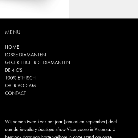
MENU
HOME
LOSSE DIAMANTEN
GECERTIFICEERDE DIAMANTEN
DE 4 C'S
100% ETHISCH
OVER VODIAM
CONTACT
Wij nemen twee keer per jaar (januari en september) deel
aan de
jewellery boutique show
Vicenzaoro in Vicenza. U
bent ook daar van harte welkom in onze stand om onze