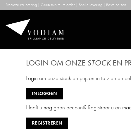
Skip
Precieze calibrering | Geen minimum order | Snelle levering | Beste prijzen
to
content
LOGIN OM ONZE
STOCK
EN PR
Login om onze
stock
en prijzen in te zien en on
INLOGGEN
Heeft u nog geen account? Registreer u en ma
REGISTREREN