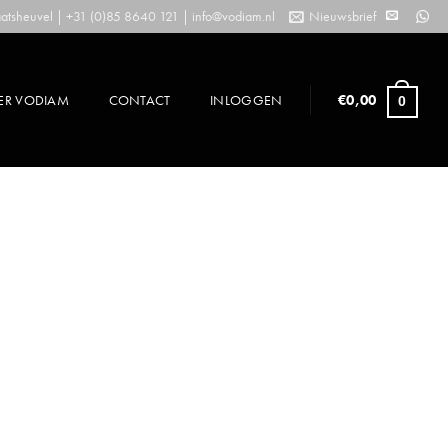
tsheuvel | +31 (0)85 8640 121 |
info@vodiam.nl
Nieuwsbrief
ER VODIAM
CONTACT
INLOGGEN
€
0,00
0