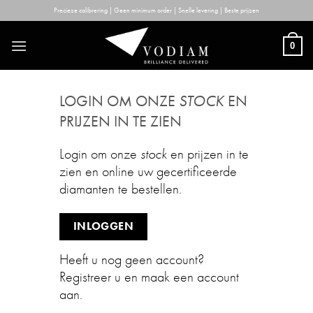
Skip
Precieze calibrering | Geen minimum order | Snelle levering | Beste prijzen
to
content
0
LOGIN OM ONZE
STOCK
EN
PRIJZEN IN TE ZIEN
Login om onze
stock
en prijzen in te
zien en online uw gecertificeerde
diamanten te bestellen.
INLOGGEN
Heeft u nog geen account?
Registreer u en maak een account
aan.