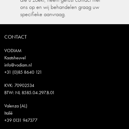
ons op en wij behandelen graag uw
specifieke aanvraag.
CONTACT
VODIAM
Kaatsheuvel
info@vodiam.nl
+31 (0)85 8640 121
KVK: 70902534
BTW: NL 8585.04.297.B.01
Valenza (AL)
Italië
+39 0131 947377