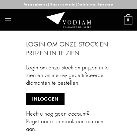
Skip
Precieze calibrering | Geen minimum order | Snelle levering | Beste prijzen
to
content
0
LOGIN OM ONZE
STOCK
EN
PRIJZEN IN TE ZIEN
Login om onze
stock
en prijzen in te
zien en online uw gecertificeerde
diamanten te bestellen.
INLOGGEN
Heeft u nog geen account?
Registreer u en maak een account
aan.