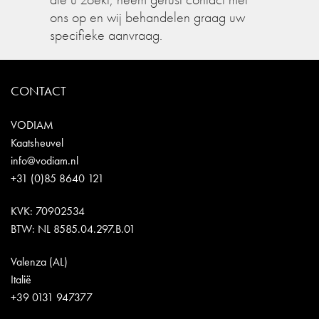
ons op en wij behandelen graag uw
specifieke aanvraag.
CONTACT
VODIAM
Kaatsheuvel
info@vodiam.nl
+31 (0)85 8640 121
KVK: 70902534
BTW: NL 8585.04.297.B.01
Valenza (AL)
Italië
+39 0131 947377