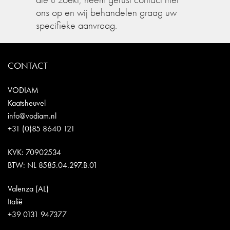
ons op en wij behandelen graag uw
specifieke aanvraag.
CONTACT
VODIAM
Kaatsheuvel
info@vodiam.nl
+31 (0)85 8640 121
KVK: 70902534
BTW: NL 8585.04.297.B.01
Valenza (AL)
Italië
+39 0131 947377