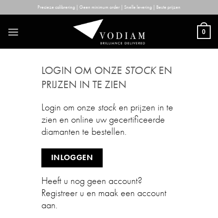
Skip
Precieze calibrering | Geen minimum order | Snelle levering | Beste prijzen
to
content
0
LOGIN OM ONZE
STOCK
EN
PRIJZEN IN TE ZIEN
Login om onze
stock
en prijzen in te
zien en online uw gecertificeerde
diamanten te bestellen.
INLOGGEN
Heeft u nog geen account?
Registreer u en maak een account
aan.