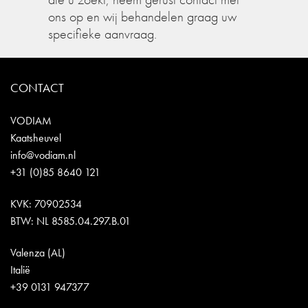
ons op en wij behandelen graag uw
specifieke aanvraag.
CONTACT
VODIAM
Kaatsheuvel
info@vodiam.nl
+31 (0)85 8640 121
KVK: 70902534
BTW: NL 8585.04.297.B.01
Valenza (AL)
Italië
+39 0131 947377