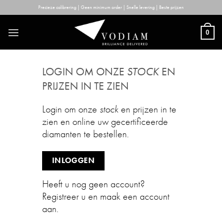
Skip
Precieze calibrering | Geen minimum order | Snelle levering | Beste prijzen
to
content
0
LOGIN OM ONZE
STOCK
EN
PRIJZEN IN TE ZIEN
Login om onze
stock
en prijzen in te
zien en online uw gecertificeerde
diamanten te bestellen.
INLOGGEN
Heeft u nog geen account?
Registreer u en maak een account
aan.