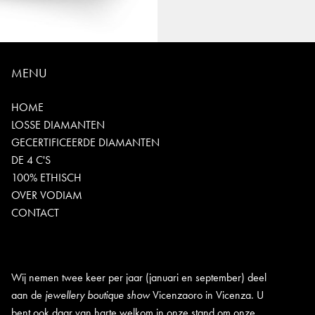
MENU
HOME
LOSSE DIAMANTEN
GECERTIFICEERDE DIAMANTEN
DE 4 C'S
100% ETHISCH
OVER VODIAM
CONTACT
Wij nemen twee keer per jaar (januari en september) deel
aan de
jewellery boutique show
Vicenzaoro in Vicenza. U
bent ook daar van harte welkom in onze stand om onze