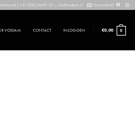
tsheuvel | +31 (0)85 8640 121 |
info@vodiam.nl
Nieuwsbrief
ER VODIAM
CONTACT
INLOGGEN
€
0,00
0