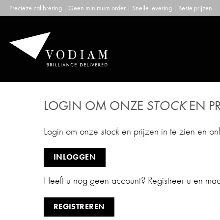
Skip
Precieze calibrering | Geen minimum order | Snelle levering | Beste prijzen
to
content
LOGIN OM ONZE
STOCK
EN PR
Login om onze
stock
en prijzen in te zien en on
INLOGGEN
Heeft u nog geen account? Registreer u en ma
REGISTREREN