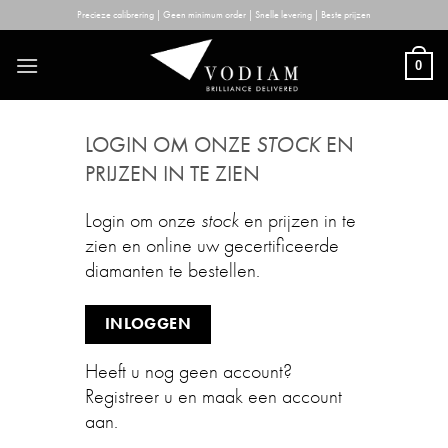
Skip
Precieze calibrering | Geen minimum order | Snelle levering | Beste prijzen
to
content
0
LOGIN OM ONZE
STOCK
EN
PRIJZEN IN TE ZIEN
Login om onze
stock
en prijzen in te
zien en online uw gecertificeerde
diamanten te bestellen.
INLOGGEN
Heeft u nog geen account?
Registreer u en maak een account
aan.