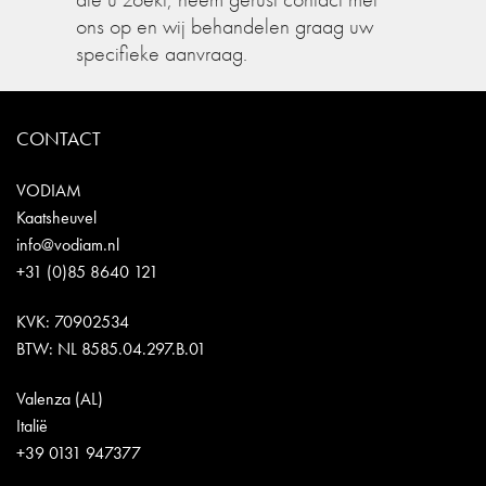
ons op en wij behandelen graag uw
specifieke aanvraag.
CONTACT
VODIAM
Kaatsheuvel
info@vodiam.nl
+31 (0)85 8640 121
KVK: 70902534
BTW: NL 8585.04.297.B.01
Valenza (AL)
Italië
+39 0131 947377