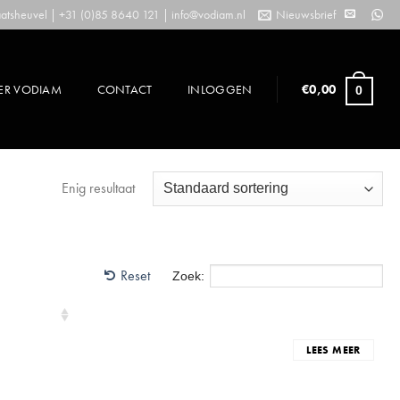
tsheuvel | +31 (0)85 8640 121 |
info@vodiam.nl
Nieuwsbrief
ER VODIAM
CONTACT
INLOGGEN
€
0,00
0
Enig resultaat
Reset
Zoek:
LEES MEER