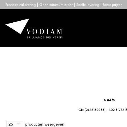
Skip
Precieze calibrering | Geen minimum order | Snelle levering | Beste prijzen
to
content
NAAM
GIA (2426139983) - 1.02-F-VS2-E
producten weergeven