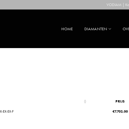
VODIAM | Kaa
HOME
DIAMANTEN
OV
PRIJS
X-EX-EX-F
€
7.702,00