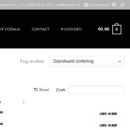
tsheuvel | +31 (0)85 8640 121 |
info@vodiam.nl
Nieuwsbrief
ER VODIAM
CONTACT
INLOGGEN
€
0,00
0
Enig resultaat
Reset
Zoek:
S
00
LEES MEER
00
LEES MEER