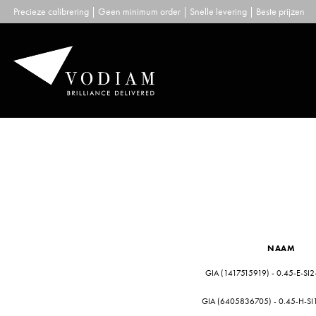
Skip
Precieze calibrering | Geen minimum order | Snelle levering | Beste prijzen
to
content
NAAM
GIA (1417515919) - 0.45-E-SI2
GIA (6405836705) - 0.45-H-SI