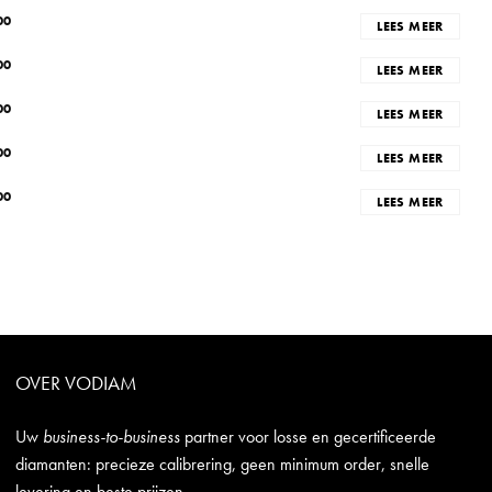
00
LEES MEER
00
LEES MEER
00
LEES MEER
00
LEES MEER
00
LEES MEER
OVER VODIAM
Uw
business-to-business
partner voor losse en gecertificeerde
diamanten: precieze calibrering, geen minimum order, snelle
levering en beste prijzen.