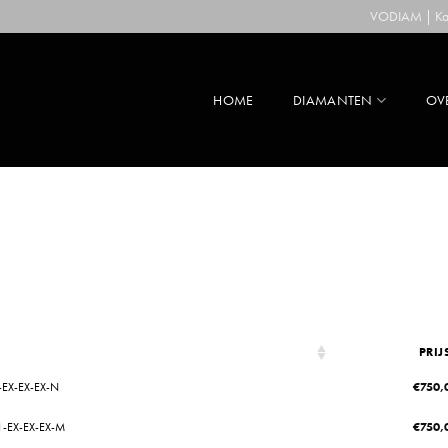
VODIAM | Kaa
HOME
DIAMANTEN
OV
PRIJ
-EX-EX-EX-N
€
750,
1-EX-EX-EX-M
€
750,