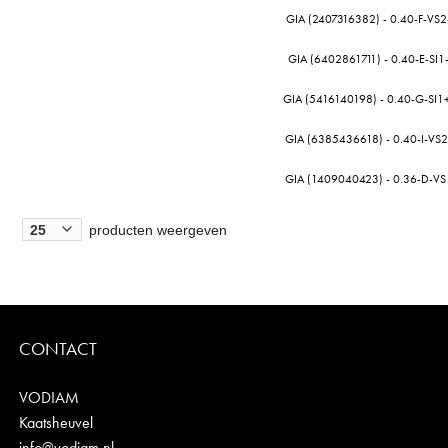
GIA (2407316382) - 0.40-F-VS
GIA (6402861711) - 0.40-E-SI
GIA (5416140198) - 0.40-G-SI1
GIA (6385436618) - 0.40-I-VS
GIA (1409040423) - 0.36-D-VS
producten weergeven
CONTACT
VODIAM
Kaatsheuvel
info@vodiam.nl