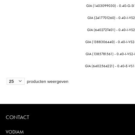
GIA (1403099030) - 0.40-G-SI1
GIA (2417701260) - 0.40-I-VS2
GIA (6402727401) - 0.40-I-VS2
GIA (1388306440) - 0.40-I-VS
GIA (1385781561) - 0.40-I-VS
GIA (6402564221) - 0.40-E-VS
producten weergeven
CONTACT
VODIAM