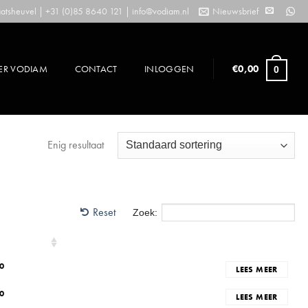
tsheuvel | +31 (0)85 8640 121 |
info@vodiam.nl
Nieuwsbrief
ER VODIAM
CONTACT
INLOGGEN
€
0,00
0
Enig resultaat
Reset
Zoek:
0
LEES MEER
0
LEES MEER