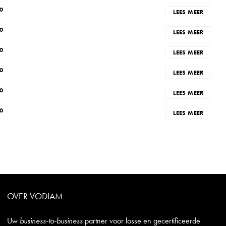
0
LEES MEER
0
LEES MEER
0
LEES MEER
0
LEES MEER
0
LEES MEER
0
LEES MEER
OVER VODIAM
Uw
business-to-business
partner voor losse en gecertificeerde