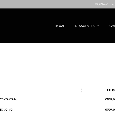
VODIAM | Kaa
HOME
DIAMANTEN
OV
PRIJS
1-EX-VG-VG-N
€
709,0
1-EX-VG-VG-N
€
709,0