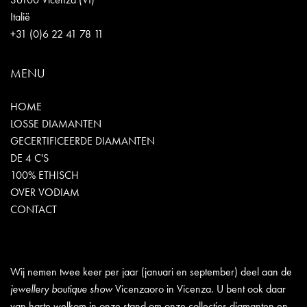
Italië
+31 (0)6 22 41 78 11
MENU
HOME
LOSSE DIAMANTEN
GECERTIFICEERDE DIAMANTEN
DE 4 C'S
100% ETHISCH
OVER VODIAM
CONTACT
Wij nemen twee keer per jaar (januari en september) deel aan de
jewellery boutique show
Vicenzaoro in Vicenza. U bent ook daar
van harte welkom in onze stand om onze collecties diamanten en