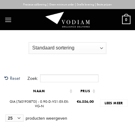
Skip
Precieze calibrering | Geen minimum order | Snelle levering | Beste prijzen
to
content
0
Reset
Zoek:
NAAM
PRIJS
GIA (7401938713) - 0.90-D-VS1-EX-EX-
€
6.556,00
LEES MEER
VG-N
producten weergeven