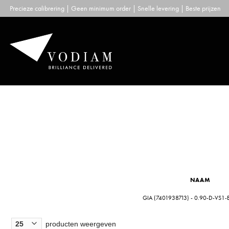
Skip
Precieze calibrering | Geen minimum order | Snelle levering | Beste prijzen
to
content
NAAM
GIA (7401938713) - 0.90-D-VS1-
producten weergeven