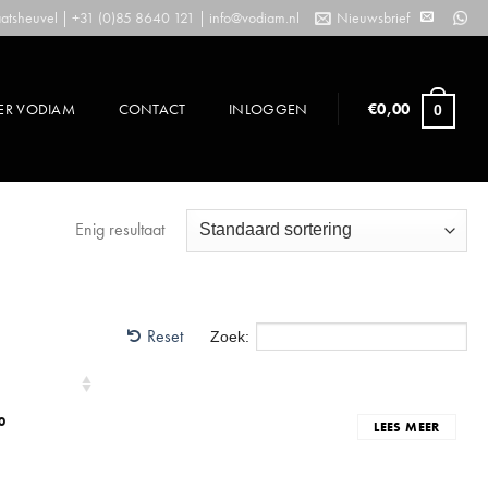
tsheuvel | +31 (0)85 8640 121 |
info@vodiam.nl
Nieuwsbrief
ER VODIAM
CONTACT
INLOGGEN
€
0,00
0
Enig resultaat
Reset
Zoek:
0
LEES MEER