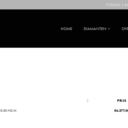
VODIAM | Kaa
HOME
DIAMANTEN
OV
PRIJS
EX-EX-VG-N
€
6.377,0