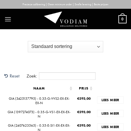
Skip
Precieze calibrering | Geen minimum order | Snelle levering | Beste prijzen
to
content
0
Reset
Zoek:
NAAM
PRIJS
GIA (3425157795) - 0.35-G-VVS2-EX-EX-
€
593,00
LEES MEER
EX-N
GIA (1397274073) - 0.35-G-VS1-EX-EX-EX-
€
593,00
LEES MEER
N
GIA (2407623565) - 0.35-E-SI1-EX-EX-EX-
€
593,00
LEES MEER
N