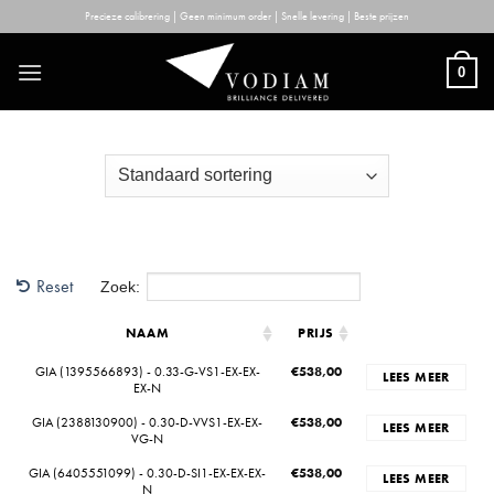
Skip
Precieze calibrering | Geen minimum order | Snelle levering | Beste prijzen
to
content
0
Reset
Zoek:
NAAM
PRIJS
GIA (1395566893) - 0.33-G-VS1-EX-EX-
€
538,00
LEES MEER
EX-N
GIA (2388130900) - 0.30-D-VVS1-EX-EX-
€
538,00
LEES MEER
VG-N
GIA (6405551099) - 0.30-D-SI1-EX-EX-EX-
€
538,00
LEES MEER
N