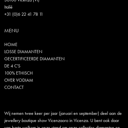
Italië
+31 (0)6 22 41 78 11
MENU
HOME
LOSSE DIAMANTEN
GECERTIFICEERDE DIAMANTEN
DE 4 C'S
100% ETHISCH
OVER VODIAM
CONTACT
Wij nemen twee keer per jaar (januari en september) deel aan de
jewellery boutique show
Vicenzaoro in Vicenza. U bent ook daar
van harte welkom in onze stand om onze collecties diamanten en