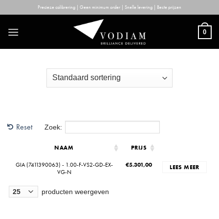
Skip
Precieze calibrering | Geen minimum order | Snelle levering | Beste prijzen
to
content
0
Reset
Zoek:
NAAM
PRIJS
GIA (7411390063) - 1.00-F-VS2-GD-EX-
€
5.301,00
LEES MEER
VG-N
producten weergeven