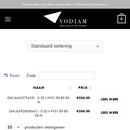
Skip
Precieze calibrering | Geen minimum order | Snelle levering | Beste prijzen
to
content
0
Reset
Zoek:
NAAM
PRIJS
GIA (6412571435) - 0.32-I-VVS1-EX-EX-EX-
€
504,00
LEES MEER
N
GIA (6392856041) - 0.32-I-VVS1-EX-EX-
€
504,00
LEES MEER
EX-N
producten weergeven