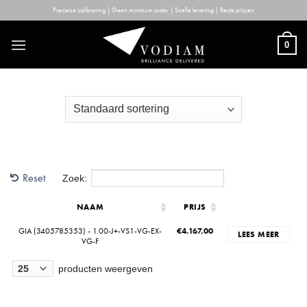
Skip
Precieze calibrering | Geen minimum order | Snelle levering | Beste prijzen
to
content
0
Reset
Zoek:
NAAM
PRIJS
GIA (3405785353) - 1.00-J+-VS1-VG-EX-
€
4.167,00
LEES MEER
VG-F
producten weergeven