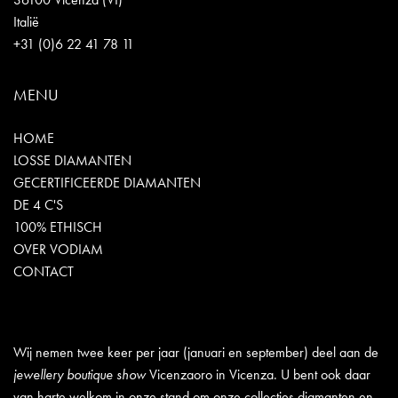
Italië
+31 (0)6 22 41 78 11
MENU
HOME
LOSSE DIAMANTEN
GECERTIFICEERDE DIAMANTEN
DE 4 C'S
100% ETHISCH
OVER VODIAM
CONTACT
Wij nemen twee keer per jaar (januari en september) deel aan de
jewellery boutique show
Vicenzaoro in Vicenza. U bent ook daar
van harte welkom in onze stand om onze collecties diamanten en