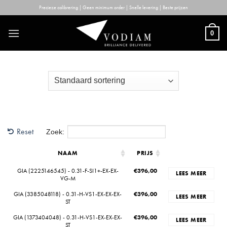
Skip
Precieze calibrering | Geen minimum order | Snelle levering | Beste prijzen
to
content
0
Reset
Zoek:
NAAM
PRIJS
GIA (2225146545) - 0.31-F-SI1+-EX-EX-
€
396,00
LEES MEER
VG-M
GIA (3385048118) - 0.31-H-VS1-EX-EX-EX-
€
396,00
LEES MEER
ST
GIA (1373404048) - 0.31-H-VS1-EX-EX-EX-
€
396,00
LEES MEER
ST