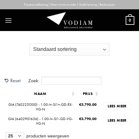
Skip
Precieze calibrering | Geen minimum order | Snelle levering | Beste prijzen
to
content
0
Reset
Zoek:
NAAM
PRIJS
GIA (7402231300) - 1.00-I+-SI1+-GD-EX-
€
3.790,00
LEES MEER
VG-N
GIA (6402901636) - 1.00-I+-SI1-GD-VG-
€
3.790,00
LEES MEER
VG-N
producten weergeven