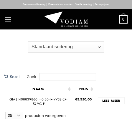
Skip
Precieze calibrering | Geen minimum order | Snelle levering | Beste prijzen
to
content
0
Reset
Zoek:
NAAM
PRIJS
GIA (1408839860) - 0.80-I+-VVS2-EX-
€
3.350,00
LEES MEER
EX-VG-F
producten weergeven