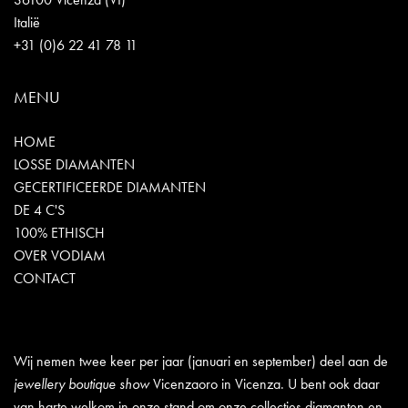
Italië
+31 (0)6 22 41 78 11
MENU
HOME
LOSSE DIAMANTEN
GECERTIFICEERDE DIAMANTEN
DE 4 C'S
100% ETHISCH
OVER VODIAM
CONTACT
Wij nemen twee keer per jaar (januari en september) deel aan de
jewellery boutique show
Vicenzaoro in Vicenza. U bent ook daar
van harte welkom in onze stand om onze collecties diamanten en