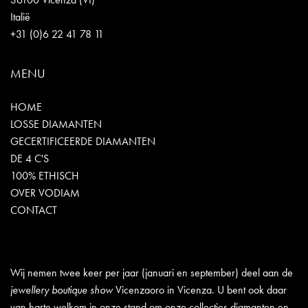
Italië
+31 (0)6 22 41 78 11
MENU
HOME
LOSSE DIAMANTEN
GECERTIFICEERDE DIAMANTEN
DE 4 C'S
100% ETHISCH
OVER VODIAM
CONTACT
Wij nemen twee keer per jaar (januari en september) deel aan de
jewellery boutique show
Vicenzaoro in Vicenza. U bent ook daar
van harte welkom in onze stand om onze collecties diamanten en