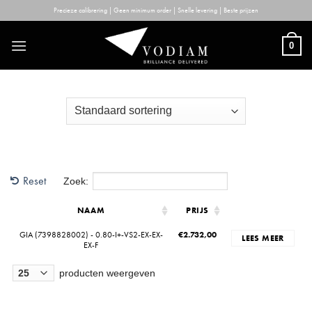
Skip
Precieze calibrering | Geen minimum order | Snelle levering | Beste prijzen
to
content
0
Reset
Zoek:
NAAM
PRIJS
GIA (7398828002) - 0.80-I+-VS2-EX-EX-
€
2.732,00
LEES MEER
EX-F
producten weergeven