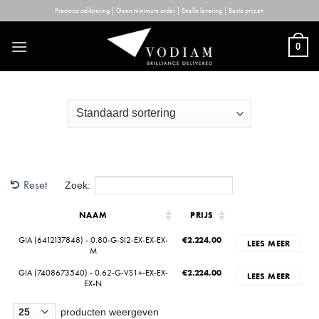
Skip
Precieze calibrering | Geen minimum order | Snelle levering | Beste prijzen
to
content
0
Reset
Zoek:
NAAM
PRIJS
GIA (6412137848) - 0.80-G-SI2-EX-EX-EX-
€
2.224,00
LEES MEER
M
GIA (7408673540) - 0.62-G-VS1+-EX-EX-
€
2.224,00
LEES MEER
EX-N
producten weergeven