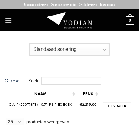
Skip
Precieze calibrering | Geen minimum order | Snelle levering | Beste prijzen
to
content
0
Reset
Zoek:
NAAM
PRIJS
GIA (1423079878) - 0.71-F-SI1-EX-EX-EX-
€
2.219,00
LEES MEER
N
producten weergeven