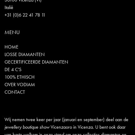
Italië
+31 (0)6 22 41 78 11
MENU
HOME
LOSSE DIAMANTEN
GECERTIFICEERDE DIAMANTEN
DE 4 C'S
100% ETHISCH
OVER VODIAM
CONTACT
Wij nemen twee keer per jaar (januari en september) deel aan de
jewellery boutique show
Vicenzaoro in Vicenza. U bent ook daar
van harte welkom in onze stand om onze collecties diamanten en