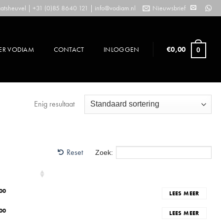
tsheuvel | +31 (0)85 8640 121 |
info@vodiam.nl
Nieuwsbrief
ER VODIAM
CONTACT
INLOGGEN
€
0,00
0
Enig resultaat
Reset
Zoek:
S
00
LEES MEER
00
LEES MEER