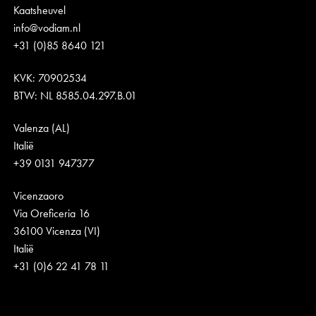
Kaatsheuvel
info@vodiam.nl
+31 (0)85 8640 121
KVK: 70902534
BTW: NL 8585.04.297.B.01
Valenza (AL)
Italië
+39 0131 947377
Vicenzaoro
Via Oreficeria 16
36100 Vicenza (VI)
Italië
+31 (0)6 22 41 78 11