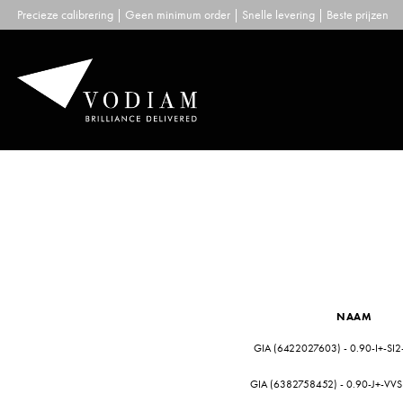
Skip
Precieze calibrering | Geen minimum order | Snelle levering | Beste prijzen
to
content
NAAM
GIA (6422027603) - 0.90-I+-SI2
GIA (6382758452) - 0.90-J+-VVS