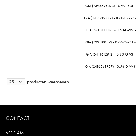
GIA (7396698523) - 0.90-D-SI1-
GIA (1418919777) - 0.60-G-VVS
GIA (6411700076) - 0.60-G-VS1
GIA (7391188117) - 0.60-G-VS1+
GIA (5413612912) - 0.60-G-VS1
GIA (2416561957) - 0.54-D-VVS1
producten weergeven
CONTACT
VODIAM