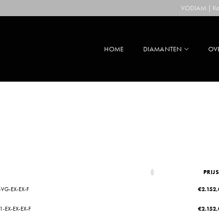
VODIAM | Kaa
HOME
DIAMANTEN
OV
PRIJ
-VG-EX-EX-F
€
2.152,
1-EX-EX-EX-F
€
2.152,