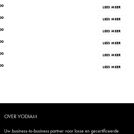
00
LEES MEER
00
LEES MEER
00
LEES MEER
00
LEES MEER
00
LEES MEER
00
LEES MEER
OVER VODIAM
Uw
business-to-business
partner voor losse en gecertificeerde